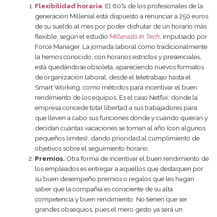
Flexibilidad horaria
. El 60% de los profesionales de la
generación Millenial está dispuesto a renunciar a 250 euros
de su sueldo al mes por poder disfrutar de un horario más
flexible, según el estudio
Millenials In Tech
, impulsado por
Force Manager. La jornada laboral como tradicionalmente
la hemos conocido, con horarios estrictos y presenciales,
está quedándose obsoleta, apareciendo nuevos formatos
de organización laboral, desde el teletrabajo hasta el
Smart Working, como métodos para incentivar el buen
rendimiento de los equipos. Es el caso Netflix, donde la
empresa concede total libertad a sus trabajadores para
que lleven a cabo sus funciones dónde y cuándo quieran y
decidan cuántas vacaciones se toman al año (con algunos
pequeños límites), dando prioridad al cumplimiento de
objetivos sobre el seguimiento horario.
Premios.
Otra forma de incentivar el buen rendimiento de
los empleados es entregar a aquellos que destaquen por
su buen desempeño premios o regalos que les hagan
saber que la compañía es consciente de su alta
competencia y buen rendimiento. No tienen que ser
grandes obsequios, pues el mero gesto ya será un