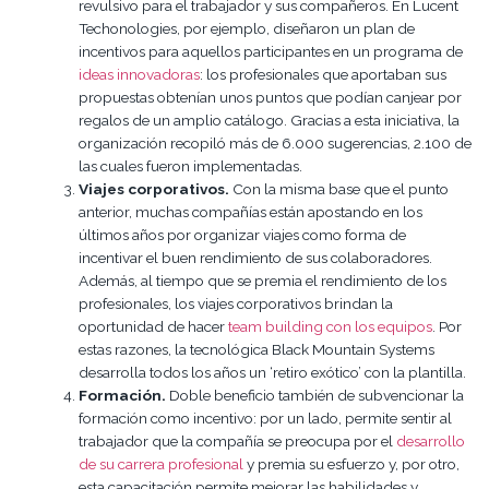
revulsivo para el trabajador y sus compañeros. En Lucent
Techonologies, por ejemplo, diseñaron un plan de
incentivos para aquellos participantes en un programa de
ideas innovadoras
: los profesionales que aportaban sus
propuestas obtenían unos puntos que podían canjear por
regalos de un amplio catálogo. Gracias a esta iniciativa, la
organización recopiló más de 6.000 sugerencias, 2.100 de
las cuales fueron implementadas.
Viajes corporativos.
Con la misma base que el punto
anterior, muchas compañías están apostando en los
últimos años por organizar viajes como forma de
incentivar el buen rendimiento de sus colaboradores.
Además, al tiempo que se premia el rendimiento de los
profesionales, los viajes corporativos brindan la
oportunidad de hacer
team building con los equipos
. Por
estas razones, la tecnológica Black Mountain Systems
desarrolla todos los años un ‘retiro exótico’ con la plantilla.
Formación.
Doble beneficio también de subvencionar la
formación como incentivo: por un lado, permite sentir al
trabajador que la compañía se preocupa por el
desarrollo
de su carrera profesional
y premia su esfuerzo y, por otro,
esta capacitación permite mejorar las habilidades y