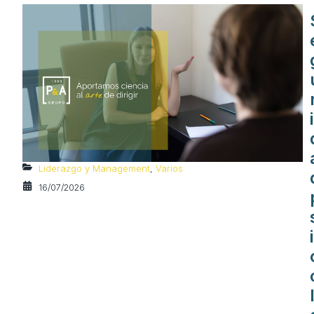
i
Liderazgo y Management
,
Varios
16/07/2026
i