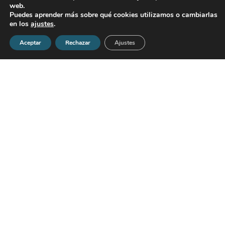
web.
Puedes aprender más sobre qué cookies utilizamos o cambiarlas
en los
ajustes
.
Aceptar
Rechazar
Ajustes
Contáctanos
Fondos Feder
Qué hacemos
Casos de éxito
Programas de
Nosotros
Desarrollo de
Blog
Liderazgo