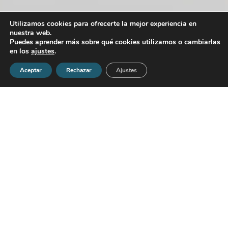
Utilizamos cookies para ofrecerte la mejor experiencia en
nuestra web.
Puedes aprender más sobre qué cookies utilizamos o cambiarlas
en los
ajustes
.
Aceptar
Rechazar
Ajustes
Trabajamos con modelos basados en evidencia, medición y
práctica aplicada para generar un impacto real en la
motivación de los equipos y en los resultados del negocio.
Nuestro enfoque combina ciencia, análisis objetivo y
acompañamiento continuo para asegurar cambios
sostenibles.