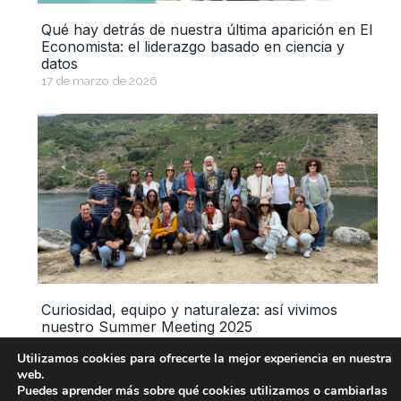
Qué hay detrás de nuestra última aparición en El
Economista: el liderazgo basado en ciencia y
datos
17 de marzo de 2026
Curiosidad, equipo y naturaleza: así vivimos
nuestro Summer Meeting 2025
11 de septiembre de 2025
Utilizamos cookies para ofrecerte la mejor experiencia en nuestra
web.
« Anterior
Siguiente »
Puedes aprender más sobre qué cookies utilizamos o cambiarlas