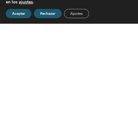
en los
ajustes
.
Aceptar
Rechazar
Ajustes
Contáctanos
Categorías
P&A en las redes