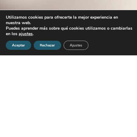
Utilizamos cookies para ofrecerte la mejor experiencia en
nuestra web.
Puedes aprender más sobre qué cookies utilizamos o cambiarlas
en los
ajustes
.
Aceptar
Rechazar
Ajustes
Portada
»
Qué hacemos
»
Formación
En Grupo P&A desarrollamos soluciones formativas
orientadas a fortalecer el talento y mejorar el rendimiento de
las organizaciones.
Diseñamos intervenciones adaptadas a las necesidades
reales de cada empresa, ya sea para desarrollar habilidades
específicas, reforzar áreas clave o acompañar procesos de
cambio.