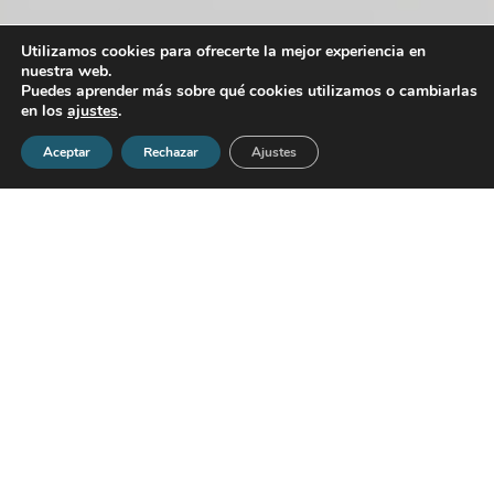
Utilizamos cookies para ofrecerte la mejor experiencia en
nuestra web.
Puedes aprender más sobre qué cookies utilizamos o cambiarlas
en los
ajustes
.
Aceptar
Rechazar
Ajustes
Trabajamos con modelos basados en evidencia, medición y
práctica aplicada para generar un impacto real en la
motivación de los equipos y en los resultados del negocio.
Nuestro enfoque combina ciencia, análisis objetivo y
acompañamiento continuo para asegurar cambios
sostenibles.