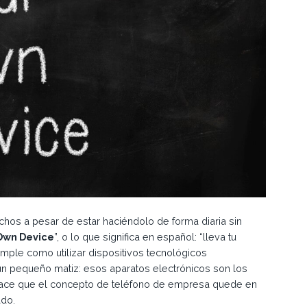
os a pesar de estar haciéndolo de forma diaria sin
 Own Device
”, o lo que significa en español: “lleva tu
simple como utilizar dispositivos tecnológicos
 un pequeño matiz: esos aparatos electrónicos son los
hace que el concepto de teléfono de empresa quede en
ado.