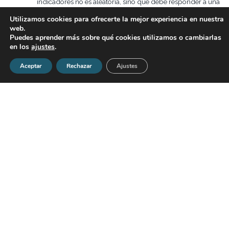
indicadores no es aleatoria, sino que debe responder a una
finalidad concreta previamente establecida.
Utilizamos cookies para ofrecerte la mejor experiencia en nuestra
Objetivos
. La recopilación de información debe regirse
web.
por la mayor objetividad posible, eliminando al máximo
Puedes aprender más sobre qué cookies utilizamos o cambiarlas
posibles interpretaciones subjetivas de los evaluadores.
en los
ajustes
.
Precisos
. El muestreo recogido debe ser suficiente para
Aceptar
Rechazar
Ajustes
no presentar un margen de error demasiado alto, lo que
provocaría la inexactitud de las conclusiones con la
realidad.
Inteligibles
. Los resultados deben ser comprensibles e
interpretables.