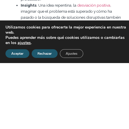
Insights
. Una idea repentina, la
desviación positiva
,
imaginar que el problema está superado y cómo ha
pasado o la búsqueda de soluciones disruptivas también
pueden convertirse en la solución a determinados
Utilizamos cookies para ofrecerte la mejor experiencia en nuestra
problemas. La experiencia previa puede que te permita
web.
dar, inconscientemente, con respuestas acertadas. ¿Y si la
Puedes aprender más sobre qué cookies utilizamos o cambiarlas
puerta del cuarto no está bloqueada o es posible salir por
en los
ajustes
.
una ventana? En el mercado podemos encontrar
Aceptar
numerosas organizaciones que han tenido éxito
Rechazar
Ajustes
introduciendo nuevas formas de hacer negocios, como
Uber, Ebay o Chupachups.
¿Quieres obtener herramientas que te ayuden en la
resolución de problemas?
En el Grupo P&A contamos con un
amplio catálogo formativo, impartido en colaboración con
Crossknowledge, con el que podrás ampliar tus conocimientos
como directivo en diferentes ámbitos empresariales.