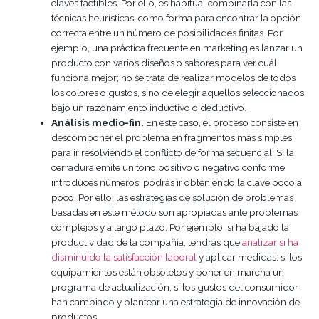
claves factibles. Por ello, es habitual combinarla con las
técnicas heurísticas, como forma para encontrar la opción
correcta entre un número de posibilidades finitas. Por
ejemplo, una práctica frecuente en marketing es lanzar un
producto con varios diseños o sabores para ver cuál
funciona mejor; no se trata de realizar modelos de todos
los colores o gustos, sino de elegir aquellos seleccionados
bajo un razonamiento inductivo o deductivo.
Análisis medio-fin.
En este caso, el proceso consiste en
descomponer el problema en fragmentos más simples,
para ir resolviendo el conflicto de forma secuencial. Si la
cerradura emite un tono positivo o negativo conforme
introduces números, podrás ir obteniendo la clave poco a
poco. Por ello, las estrategias de solución de problemas
basadas en este método son apropiadas ante problemas
complejos y a largo plazo. Por ejemplo, si ha bajado la
productividad de la compañía, tendrás que
analizar si ha
disminuido la satisfacción laboral
y aplicar medidas; si los
equipamientos están obsoletos y poner en marcha un
programa de actualización; si los gustos del consumidor
han cambiado y plantear una estrategia de innovación de
productos…