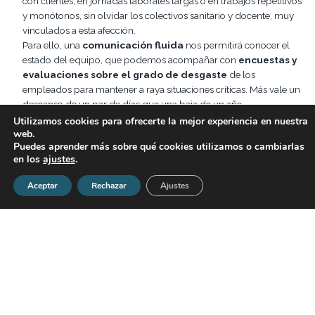
con clientes, en jornadas laborales largas o en trabajos repetitivos
y monótonos, sin olvidar los colectivos sanitario y docente, muy
vinculados a esta afección.
Para ello, una
comunicación fluida
nos permitirá conocer el
estado del equipo, que podemos acompañar con
encuestas y
evaluaciones sobre el grado de desgaste
de los
empleados para mantener a raya situaciones críticas. Más vale un
descanso de un par de días que una baja de un año.
Y si, desafortunadamente, nos encontramos ante un caso de
Utilizamos cookies para ofrecerte la mejor experiencia en nuestra
web.
síndrome de burnout,
démosle toda la importancia que se
Puedes aprender más sobre qué cookies utilizamos o cambiarlas
merece
. Si somos nosotros los afectados, atajemos el problema
en los
ajustes
.
antes de que vaya a más, acudiendo a especialistas; si es alguno
de nuestros trabajadores, apostemos por nuestro desarrollo
Aceptar
Rechazar
Ajustes
profesional demostrando nuestra comprensión, apoyo y
respaldo al problema.
Post relacionados:
Descubre las fortalezas de tu equipo con un taller
de liderazgo
Frases para elevar tu liderazgo
Las 16 características que te convertirán en un líder