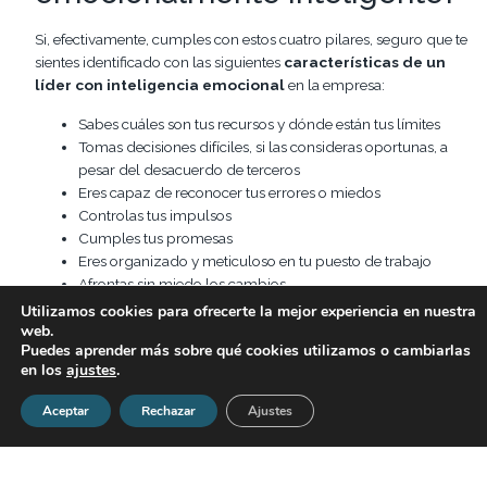
Si, efectivamente, cumples con estos cuatro pilares, seguro que te
sientes identificado con las siguientes
características de un
líder con inteligencia emocional
en la empresa:
Sabes cuáles son tus recursos y dónde están tus límites
Tomas decisiones difíciles, si las consideras oportunas, a
pesar del desacuerdo de terceros
Eres capaz de reconocer tus errores o miedos
Controlas tus impulsos
Cumples tus promesas
Eres organizado y meticuloso en tu puesto de trabajo
Afrontas sin miedo los cambios
Puedes trabajar en equipo
Utilizamos cookies para ofrecerte la mejor experiencia en nuestra
Buscas nuevas ideas y soluciones originales ante la
web.
Puedes aprender más sobre qué cookies utilizamos o cambiarlas
adversidad
en los
ajustes
.
Promueves la excelencia tanto a nivel individual como
empresarial
Aceptar
Rechazar
Ajustes
Estás comprometido con los objetivos y misión de la
compañía
Eres tenaz en la consecución de tus metas