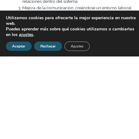
relaciones dentro del sistema.
Mejora de la comunicación, creándose un entorno laboral
basado en la
confianza, motivación y compromiso
.
Utilizamos cookies para ofrecerte la mejor experiencia en nuestra
Desarrollo de las
habilidades para la gestión de
web.
conflictos
, minimizando así malentendidos y choques
Puedes aprender más sobre qué cookies utilizamos o cambiarlas
entre empleados.
en los
ajustes
.
Fomento de la
creatividad y efectividad
en el equipo y
Aceptar
Rechazar
Ajustes
la empresa.
Refuerza el
liderazgo
.
Aprecio y
respeto
por todos los individuos que forman el
grupo y sus distintas perspectivas.
Reuniones dinámicas
, participativas y productivas.
Beneficios del coaching
de equipos para los
trabajadores
Fortalecimiento de sus
talentos
en función del equipo de
trabajo.