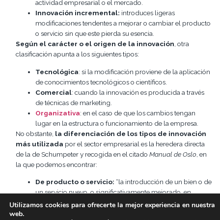
actividad empresarial o el mercado.
Innovación incremental:
introduces ligeras
modificaciones tendentes a mejorar o cambiar el producto
o servicio sin que este pierda su esencia.
Según el carácter o el origen de la innovación
, otra
clasificación apunta a los siguientes tipos:
Tecnológica
: si la modificación proviene de la aplicación
de conocimientos tecnológicos o científicos.
Comercial
: cuando la innovación es producida a través
de técnicas de marketing.
Organizativa
: en el caso de que los cambios tengan
lugar en la estructura o funcionamiento de la empresa.
No obstante,
la diferenciación de los tipos de innovación
más utilizada
por el sector empresarial es la heredera directa
de la de Schumpeter y recogida en el citado
Manual de Oslo
, en
la que podemos encontrar:
De producto o servicio:
“la introducción de un bien o de
un servicio nuevo, o significativamente mejorado, en
cuanto a sus características o en cuanto al uso al que se
Utilizamos cookies para ofrecerte la mejor experiencia en nuestra
destina”.
web.