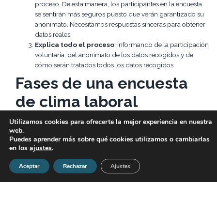
proceso. De esta manera, los participantes en la encuesta
se sentirán más seguros puesto que verán garantizado su
anonimato. Necesitamos respuestas sinceras para obtener
datos reales.
Explica todo el proceso
, informando de la participación
voluntaria, del anonimato de los datos recogidos y de
cómo serán tratados todos los datos recogidos.
Fases de una encuesta
de clima laboral
Utilizamos cookies para ofrecerte la mejor experiencia en nuestra
Planificación
del procedimiento que se llevará a cabo.
web.
Elaboración
de las preguntas que formarán el
Puedes aprender más sobre qué cookies utilizamos o cambiarlas
cuestionario.
en los
ajustes
.
Realización
de la encuesta por parte de los trabajadores.
Medición y
análisis
de los datos obtenidos.
Aceptar
Rechazar
Ajustes
Informar
de los
resultados
a todos los participantes.
Elaboración de un
plan de mejoras
en base a los
resultados obtenidos.
Volver a realizar la encuesta
transcurrido un tiempo,
para ver si la percepción de los trabajadores ha variado. Se