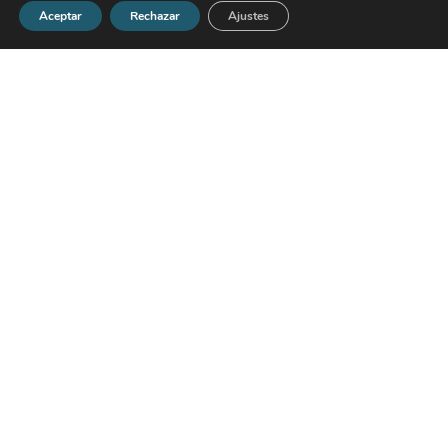
Aceptar
Rechazar
Ajustes
Seguridad psicológica: el coraje de hablar
16 de julio de 2026
¿Los líderes se están volviendo más receptivos
al coaching?
7 de julio de 2026
« Anterior
Siguiente »