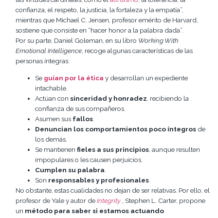
confianza, el respeto, la justicia, la fortaleza y la empatía”,
mientras que Michael C. Jensen, profesor emérito de Harvard,
sostiene que consiste en “hacer honor a la palabra dada”.
Por su parte, Daniel Goleman, en su libro
Working With
Emotional Intelligence
, recoge algunas características de las
personas íntegras:
Se
guían por la ética
y desarrollan un expediente
intachable.
Actúan con
sinceridad y honradez
, recibiendo la
confianza de sus compañeros.
Asumen sus
fallos
.
Denuncian los comportamientos poco íntegros
de
los demás.
Se mantienen
fieles a sus principios
, aunque resulten
impopulares o les causen perjuicios.
Cumplen su palabra
.
Son
responsables y profesionales
.
No obstante, estas cualidades no dejan de ser relativas. Por ello, el
profesor de Yale y autor de
Integrity
,
Stephen L. Carter, propone
un
método para saber si estamos actuando