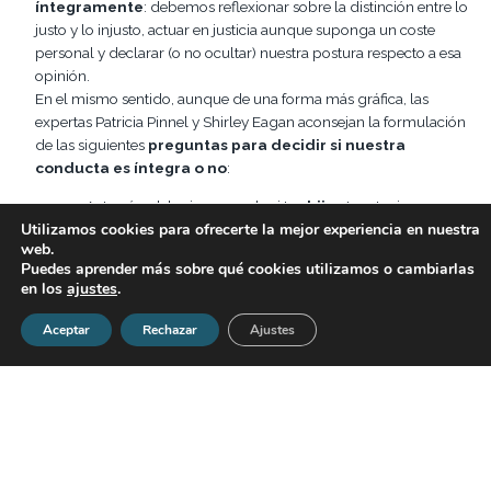
íntegramente
: debemos reflexionar sobre la distinción entre lo
justo y lo injusto, actuar en justicia aunque suponga un coste
personal y declarar (o no ocultar) nuestra postura respecto a esa
opinión.
En el mismo sentido, aunque de una forma más gráfica, las
expertas Patricia Pinnel y Shirley Eagan aconsejan la formulación
de las siguientes
preguntas para decidir si nuestra
conducta es íntegra o no
:
¿Actuarías del mismo modo si tus
hijos
te estuvieran
Utilizamos cookies para ofrecerte la mejor experiencia en nuestra
observando?
web.
¿Te agradaría que tu decisión o acción se publicara en la
Puedes aprender más sobre qué cookies utilizamos o cambiarlas
portada
del periódico?
en los
ajustes
.
¿Te gustaría o no te importaría sentir las
consecuencias
de ese comportamiento?
Aceptar
Rechazar
Ajustes
¿Seguiría siendo correcto si
todo el mundo
lo hiciera?
Si puedes responder positivamente a todas las
preguntas, actuarás con integridad moral.
Este post está basado en los trabajos de Jack Zenger y Joe
Folkman