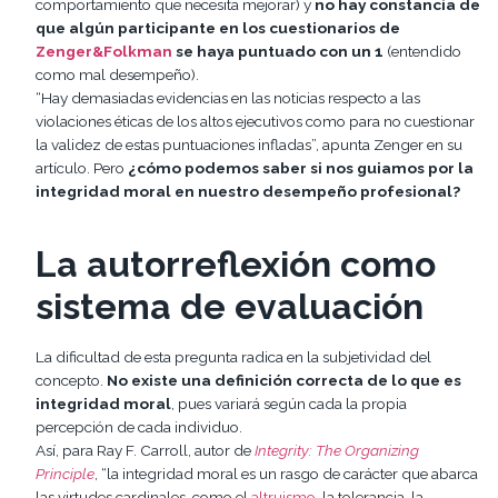
comportamiento que necesita mejorar) y
no hay constancia de
que algún participante en los cuestionarios de
Zenger&Folkman
se haya puntuado con un 1
(entendido
como mal desempeño).
“Hay demasiadas evidencias en las noticias respecto a las
violaciones éticas de los altos ejecutivos como para no cuestionar
la validez de estas puntuaciones infladas”, apunta Zenger en su
artículo. Pero
¿cómo podemos saber si nos guiamos por la
integridad moral en nuestro desempeño profesional?
La autorreflexión como
sistema de evaluación
La dificultad de esta pregunta radica en la subjetividad del
concepto.
No existe una definición correcta de lo que es
integridad moral
, pues variará según cada la propia
percepción de cada individuo.
Así, para Ray F. Carroll, autor de
Integrity: The Organizing
Principle
, “la integridad moral es un rasgo de carácter que abarca
las virtudes cardinales, como el
altruismo
, la tolerancia, la