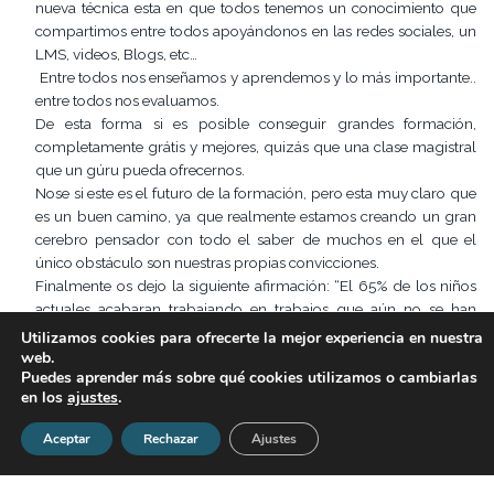
nueva técnica esta en que todos tenemos un conocimiento que
compartimos entre todos apoyándonos en las redes sociales, un
LMS, videos, Blogs, etc…
Entre todos nos enseñamos y aprendemos y lo más importante..
entre todos nos evaluamos.
De esta forma si es posible conseguir grandes formación,
completamente grátis y mejores, quizás que una clase magistral
que un gúru pueda ofrecernos.
Nose si este es el futuro de la formación, pero esta muy claro que
es un buen camino, ya que realmente estamos creando un gran
cerebro pensador con todo el saber de muchos en el que el
único obstáculo son nuestras propias convicciones.
Finalmente os dejo la siguiente afirmación: “El 65% de los niños
actuales acabaran trabajando en trabajos que aún no se han
inventado”. ¿Será este el primer paso?
Utilizamos cookies para ofrecerte la mejor experiencia en nuestra
web.
Enric-Francesc Oliveras
Puedes aprender más sobre qué cookies utilizamos o cambiarlas
Resposable formación on-line Grupo P&A
en los
ajustes
.
Aceptar
Rechazar
Ajustes
Comparte este artículo:
Facebook
X
LinkedIn