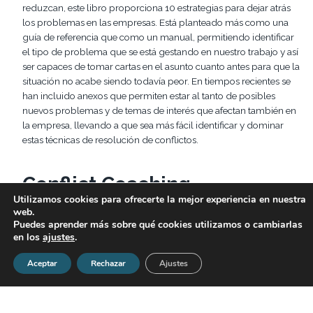
reduzcan, este libro proporciona 10 estrategias para dejar atrás
los problemas en las empresas. Está planteado más como una
guía de referencia que como un manual, permitiendo identificar
el tipo de problema que se está gestando en nuestro trabajo y así
ser capaces de tomar cartas en el asunto cuanto antes para que la
situación no acabe siendo todavía peor. En tiempos recientes se
han incluido anexos que permiten estar al tanto de posibles
nuevos problemas y de temas de interés que afectan también en
la empresa, llevando a que sea más fácil identificar y dominar
estas técnicas de resolución de conflictos.
Conflict Coaching
Utilizamos cookies para ofrecerte la mejor experiencia en nuestra
web.
Este es uno de los libros del sector de los recursos humanos que
Puedes aprender más sobre qué cookies utilizamos o cambiarlas
mejor ha sobrevivido al paso de los años a la vista de que se
en los
ajustes
.
publicó en el año 2008 y que sigue siendo una referencia. Es una
de las pocas “biblias” de la resolución de conflictos que supo ver
Aceptar
Rechazar
Ajustes
con tanta precisión la necesidad de poner resolución a estas
situaciones nocivas en el trabajo. Lo comparte con los lectores
con ejemplos, consejos y un temario bien ordenado en el cual es