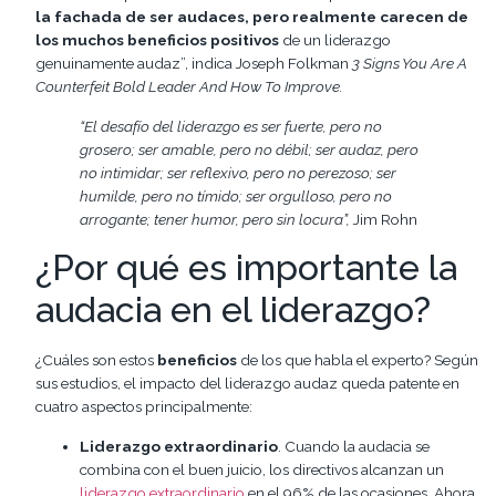
la fachada de ser audaces, pero realmente carecen de
los muchos beneficios positivos
de un liderazgo
genuinamente audaz”, indica Joseph Folkman
3 Signs You Are A
Counterfeit Bold Leader And How To Improve.
“El desafío del liderazgo es ser fuerte, pero no
grosero; ser amable, pero no débil; ser audaz, pero
no intimidar; ser reflexivo, pero no perezoso; ser
humilde, pero no tímido; ser orgulloso, pero no
arrogante; tener humor, pero sin locura”,
Jim Rohn
¿Por qué es importante la
audacia en el liderazgo?
¿Cuáles son estos
beneficios
de los que habla el experto? Según
sus estudios, el impacto del liderazgo audaz queda patente en
cuatro aspectos principalmente:
Liderazgo extraordinario
. Cuando la audacia se
combina con el buen juicio, los directivos alcanzan un
liderazgo extraordinario
en el 96% de las ocasiones. Ahora