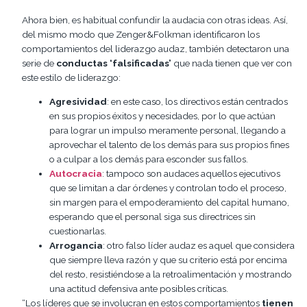
Ahora bien, es habitual confundir la audacia con otras ideas. Así,
del mismo modo que Zenger&Folkman identificaron los
comportamientos del liderazgo audaz, también detectaron una
serie de
conductas ‘falsificadas’
que nada tienen que ver con
este estilo de liderazgo:
Agresividad
: en este caso, los directivos están centrados
en sus propios éxitos y necesidades, por lo que actúan
para lograr un impulso meramente personal, llegando a
aprovechar el talento de los demás para sus propios fines
o a culpar a los demás para esconder sus fallos.
Autocracia
: tampoco son audaces aquellos ejecutivos
que se limitan a dar órdenes y controlan todo el proceso,
sin margen para el empoderamiento del capital humano,
esperando que el personal siga sus directrices sin
cuestionarlas.
Arrogancia
: otro falso líder audaz es aquel que considera
que siempre lleva razón y que su criterio está por encima
del resto, resistiéndose a la retroalimentación y mostrando
una actitud defensiva ante posibles críticas.
“Los líderes que se involucran en estos comportamientos
tienen