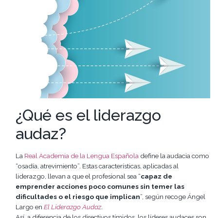
¿Qué es el liderazgo
audaz?
La
Real Academia de la Lengua Española
define la audacia como
“osadía, atrevimiento”. Estas características, aplicadas al
liderazgo, llevan a que el profesional sea “
capaz de
emprender acciones poco comunes sin temer las
dificultades o el riesgo que implican
”, según recoge Ángel
Largo en
El Liderazgo Audaz
.
Así, a diferencia de los directivos tímidos, los líderes audaces son