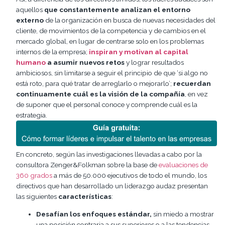
aquellos
que constantemente analizan el entorno
externo
de la organización en busca de nuevas necesidades del
cliente, de movimientos de la competencia y de cambios en el
mercado global, en lugar de centrarse solo en los problemas
internos de la empresa;
inspiran y motivan al capital
humano
a asumir nuevos retos
y lograr resultados
ambiciosos, sin limitarse a seguir el principio de que ‘si algo no
está roto, para qué tratar de arreglarlo o mejorarlo’;
recuerdan
continuamente cuál es la visión de la compañía
, en vez
de suponer que el personal conoce y comprende cuál es la
estrategia.
En concreto, según las investigaciones llevadas a cabo por la
consultora Zenger&Folkman sobre la base de
evaluaciones de
360 grados
a más de 50.000 ejecutivos de todo el mundo, los
directivos que han desarrollado un liderazgo audaz presentan
las siguientes
características
:
Desafían los enfoques estándar,
sin miedo a mostrar
una posición contraria a sus superiores o a las tendencias