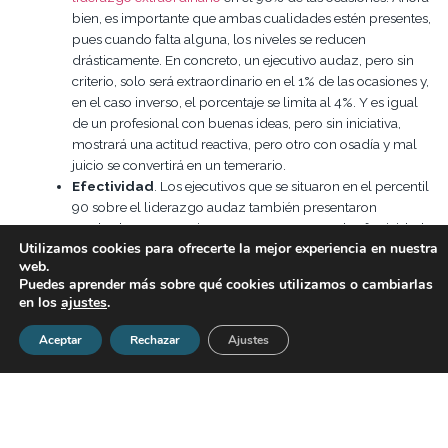
bien, es importante que ambas cualidades estén presentes,
pues cuando falta alguna, los niveles se reducen
drásticamente. En concreto, un ejecutivo audaz, pero sin
criterio, solo será extraordinario en el 1% de las ocasiones y,
en el caso inverso, el porcentaje se limita al 4%. Y es igual
de un profesional con buenas ideas, pero sin iniciativa,
mostrará una actitud reactiva, pero otro con osadía y mal
juicio se convertirá en un temerario.
Efectividad
. Los ejecutivos que se situaron en el percentil
90 sobre el liderazgo audaz también presentaron
resultados en este mismo rango en cuanto a la efectividad
Utilizamos cookies para ofrecerte la mejor experiencia en nuestra
como líderes.
web.
Compromiso
. Asimismo, el 10% de los líderes que
Puedes aprender más sobre qué cookies utilizamos o cambiarlas
alcanzaron la mejor puntuación en audacia registraron un
en los
ajustes
.
compromiso de sus empleados
superior al percentil 80 y
presentaron más probabilidades de retener a los mejores
Aceptar
Rechazar
Ajustes
talentos de la compañía.
Rendimiento
. Por último, el liderazgo audaz también
impulsa el nivel de esfuerzo que los trabajadores están
dispuestos a llevar a cabo. Así, aquellos directivos situados
en el percentil superior de liderazgo audaz tienen 4,6