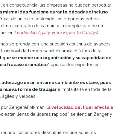
o , en consecuencia, las empresas no pueden perpetuar
a misma idea funcione durante décadas o incluso
isfrutar de un éxito sostenido, las empresas deben
el ritmo acelerado de cambio y la complejidad de un
oiner en
Leadership Agility: From Expert to Catalyst
.
a nos sorprenda con una sucesión continua de avances,
a inmovilidad empresarial dinamita el futuro de la
al que se mueve una organización y su capacidad de
o o fracaso dramático
“, apuntan los expertos en
l liderazgo en un entorno cambiante es clave, pues
ta nueva forma de trabajar
e implantarla en toda de la
 ágiles y veloces.
as por Zenger&Folkman,
la velocidad del líder afecta a
es están llenas de líderes rápidos”, sentencian Zenger y
el mundo, los autores descubrieron que aquellos