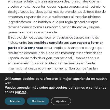
entrelazar el talento y la imaginación de profesionales que han
crecido en distintos entornos como para presenciar el nacimiento
de algunas de las ideas quizá más sorprendentes de todo tipo de
empresas. Es parte de lo que suele ocurrir al mezclar distintos
ingredientes en una batidora, que por regla general siempre
terminan dando forma a una combinación llamativa y original
que en muchos casos sorprende.
En otro orden de cosas, hacer entrevistas de trabajo en inglés
incluso entre
los posibles candidatos que vayan a formar
parte de la empresa
en su propio país tampoco es algo que
resulte tan descabellado. Cada vez más empresas afincadas en
España, sobre todo de origen internacional, llevan a cabo sus
entrevistas en inglés con la intención de crear un ambiente
internacional desde el primer momento. Son compañías tan
multiculturales que el lugar donde se encuentra la oficina no
Utilizamos cookies para ofrecerte la mejor experiencia en nuestra
importa, sino la amplia combinación de talento y nacionalidades
web.
que se combinan y que se mezclan con un elemento en común:
Puedes aprender más sobre qué cookies utilizamos o cambiarlas
el inglés como idioma.
en los
ajustes
.
Actualmente la contratación internacional sigue expandiéndose y
ahora que hay tantas facilidades para trabajar a distancia sin
Aceptar
Rechazar
Ajustes
importar de dónde sea la empresa que te ha contratado, es más
frecuente que los negocios apuesten por esta fórmula para