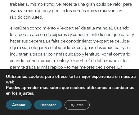
trabajar al mismo ritmo
. Se necesita una gran dosis de valor para
avanzar más rápido y pedir a los demás
que
se muevan tan
rápido con usted.
4.
R
eúnen
conocimiento y “
exper
tise
”
de
talla mundial
. Cuando
los líderes carecen de
expertis
e
y conocimiento
tienen que
parar y
hacer sus
deberes
. La
falta de conocimiento
y
expertise
del líder
deja a sus colegas y colaboradores en
aguas desconocidas
y se
inclinarán a trabajar con más cuidado y lentitud. Por el contrario,
cuando reúnen conocimiento y “
expertise
” de talla mundial les
permite
trabajar más rápido y tomar mejores decisiones. En
nuestra experiencia, nos hemos dado cuenta, sin embargo, que
el
Utilizamos cookies para ofrecerte la mejor experiencia en nuestra
orgullo personal a veces dificulta que las personas busquen
el
web.
conocimiento y
la experiencia que acelerar
ía
un proceso,
y
Puedes aprender más sobre qué cookies utilizamos o cambiarlas
en los
ajustes
.
aplican
errónea
mente la autoconfianza y la autosuficiencia,
elig
i
en
do
resolver el problema por sí mismos
sin buscar la
Aceptar
Rechazar
Ajustes
participación de sus colegas y equipos
.
5.
Se fijan metas ambiciosas
.
Los objetivos fácilmente alcanzables
confieren a las personas mucho tiempo para alcanzarlos. Las
metas ambiciosas refuerzan la necesidad de actuar rápido e
imprimen velocidad
.
A
niman a la gente a seguir adelante con su