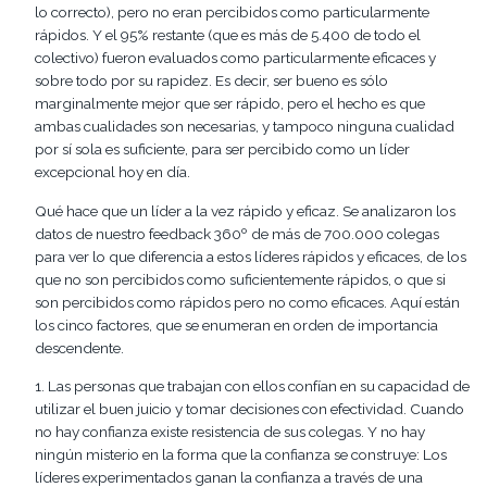
lo correcto), pero no
eran percibidos como
particularmente
rápido
s
. Y
el
95%
restante
(que es
más de 5.400 de
todo
el
colectivo
) fueron
evaluados como particularmente eficaces
y
sobre todo
por su ra
pid
ez
. Es decir,
ser bueno es sólo
marginalmente mejor que ser r
ápido, pero el hecho es que
amba
s
cualidades son necesarias
, y tampoco
ninguna cualidad
por sí sola es suficiente, para ser percibido como un líder
excepcional hoy en día.
Qué
hace que un líder a la vez rápido y
eficaz.
Se
analizaron los
datos de nuestro
feedback
360
º
de más de
700.000 colegas
para ver lo que
diferencia a estos
líderes rápido
s y eficaces, de los
que no s
on percibidos como suficientemente
rápido
s
, o que
si
son percibidos como
rápidos pero no como eficaces
. Aquí están
lo
s cinco factores, que se enumeran en orden
de importancia
descendente.
1.
Las personas que trabajan con ellos confían en su capacidad de
utilizar el buen juicio y
tomar
decisiones
con efectividad
. Cuando
no hay
confianza
existe resistencia de sus colegas
. Y no hay
ningún misterio en la forma
que la confianza se construye: Los
líderes experimentados ganan la confianza a través de una