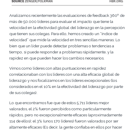
Analizamos recientemente las evaluaciones de
feedback
360º de
más de 50.000 líderes para eva
luar el impacto que tiene la
velocidad en la efectividad global d
el liderazgo en la percepción
que tienen
sus colegas. Para ello, hemos creado un “índice de
velocidad” que mide la velocidad
en tres sencillas maneras
: Lo
bien que un líder puede detectar
problemas o tendencias a
tiempo, si
puede responder a
problemas rápidamente, y
la
rapidez en que pueden hacer los cambios necesarios.
Vimos como líderes con altas puntuaciones en rapidez
correlacionaban con los líderes con un
a
al
ta eficacia global de
liderazgo y nos focalizamos
en los líderes
excepcionales
(
los
considerados en el 10% en la efectividad del liderazgo por parte
de sus colegas).
Lo que encont
ramos fue que de estos 5.711
líderes
mejor
valorados
, el 2% fueron percibidos
como
particularmente
rápido
s
, pero no
excepcionalmente e
ficaces
(
aproximadamente
114 de ellos);
el
3%
(unos 170
líderes
) fueron valorados por
ser
altamente efica
ces
(Es decir,
la gente confiaba en ellos por
hacer