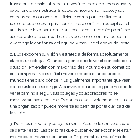
trayectoria de
éxito labrado
a través
fuertes relaciones positivas y
experiencia demostrada. Si usted es nuevo en un papel y su
s
colegas no
lo conocen
lo suficiente como para confiar en su
juicio,
lo
que necesita para construir esa confianza
es explicar
el
análisis que hizo para tomar su
s decisio
n
es. También podría ser
aconsejable que compartiese
su
s
decisi
ones
con una
persona
qu
e tenga la confianza del equipo
y
movilice el
apoyo
del resto
.
2.
Ellos exponen
su visión y estrategia
de forma absolutamente
clara
a sus colegas
. Cuando la gente puede ver
el contexto de la
situación
,
entienden con mayor rapidez y cumplen su cometido
en
l
a empresa.
No es difícil moverse rápido cuando todo el
mundo
tiene claro dónde ir. Es I
gualmente importante
que vean
donde usted no
se dirige
. A la inversa, cuando la gente no puede
ver el camino
a seguir
,
s
us colegas y colaboradores no se
movilizarán hacia
delante. Es
por eso que la velocidad
con la
que
una organización puede moverse es definida por la claridad de
la visión.
3.
Demuestran valor
y coraje
personal
. Actuando c
on velocidad
se siente
riesgo
. La
s
persona
s
que busca
n
evitar
exponerse están
inclinadas
a moverse lentamente. En general, es más
cómodo