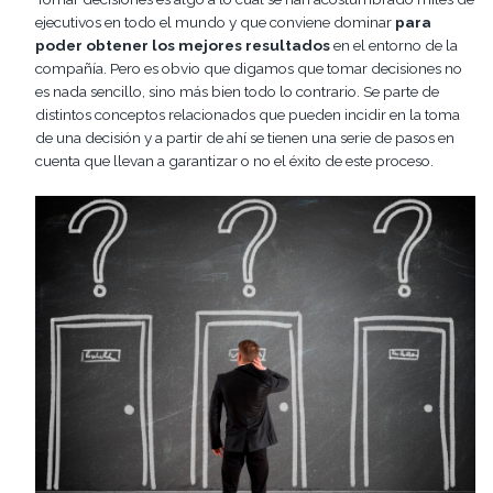
ejecutivos en todo el mundo y que conviene dominar
para
poder obtener los mejores resultados
en el entorno de la
compañía. Pero es obvio que digamos que tomar decisiones no
es nada sencillo, sino más bien todo lo contrario. Se parte de
distintos conceptos relacionados que pueden incidir en la toma
de una decisión y a partir de ahí se tienen una serie de pasos en
cuenta que llevan a garantizar o no el éxito de este proceso.