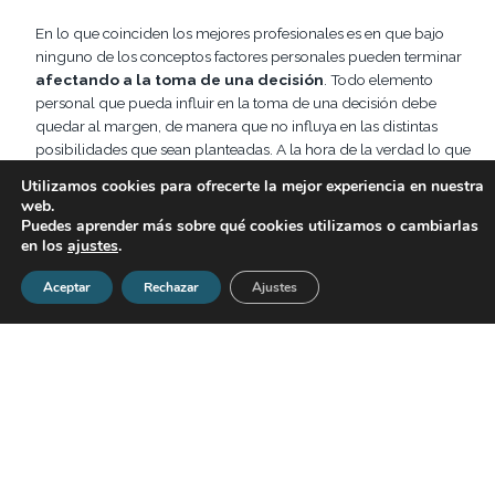
En lo que coinciden los mejores profesionales es en que bajo
ninguno de los conceptos factores personales pueden terminar
afectando a la toma de una decisión
. Todo elemento
personal que pueda influir en la toma de una decisión debe
quedar al margen, de manera que no influya en las distintas
posibilidades que sean planteadas. A la hora de la verdad lo que
pesa es encontrar una manera de adoptar un factor psicológico
Utilizamos cookies para ofrecerte la mejor experiencia en nuestra
que implique combinar de manera equilibrada el pensamiento
web.
que llega a través de cada uno de los lados del cerebro. En uno
Puedes aprender más sobre qué cookies utilizamos o cambiarlas
de los dos se encuentra dominando la lógica, el análisis y el
en los
ajustes
.
lenguaje, mientras que en el otro está la intuición, la emoción y la
Aceptar
Rechazar
Ajustes
creatividad, siendo dos campos que chocan de una forma
directa.
Para tomar una decisión es necesario
visualizar la situación
de una manera neutral
, dejando que cada lado del cerebro
aporte su propio punto de vista con la intención de llegar a un
resultado concreto. En caso de resultar necesario la toma de
decisiones siempre se puede delegar o apoyar en los consejos de
otras personas, pero no siendo recomendable trasladar la
responsabilidad de tomarlas a una posición superior. Es mejor