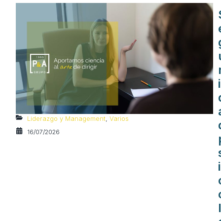
i
Liderazgo y Management
,
Varios
16/07/2026
i