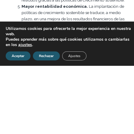
Mayor rentabilidad económica.
La implantación de
políticas de crecimiento sostenible se traduce, a medio
plazo, en una mejora de los resultados financieros de las
empresas socialmente responsables. Por ejemplo, según
Utilizamos cookies para ofrecerte la mejor experiencia en nuestra
el estudio llevado a cabo por Raj Sisodia y recogido en su
web.
libro ‘Firms of Endearment’, las empresas conscientes
Puedes aprender más sobre qué cookies utilizamos o cambiarlas
obtuvieron una rentabilidad media 10 veces superior en el
en los
ajustes
.
S&P 500 durante el periodo 1998-2011 que aquellas que
Aceptar
Rechazar
Ajustes
no desarrollaron un crecimiento sostenible. También los
shareholders que hayan incorporado los valores de la RSE
en su toma de decisiones se benefician a nivel económico,
obteniendo una rentabilidad incremental superior al 3%
anual, además de reducir la volatilidad de las inversiones,
según la investigación de Forética.