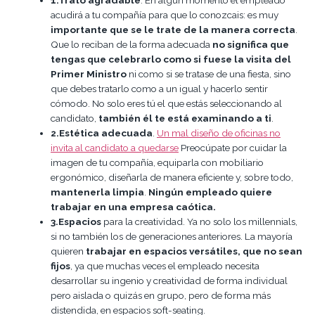
1.Trato agradable
. En algún momento el empleado
acudirá a tu compañía para que lo conozcais: es muy
importante que se le trate de la manera correcta
.
Que lo reciban de la forma adecuada
no significa que
tengas que celebrarlo como si fuese la visita del
Primer Ministro
ni como si se tratase de una fiesta, sino
que debes tratarlo como a un igual y hacerlo sentir
cómodo. No solo eres tú el que estás seleccionando al
candidato,
también él te está examinando a ti
.
2.Estética adecuada
.
Un mal diseño de oficinas no
invita al candidato a quedarse
Preocúpate por cuidar la
imagen de tu compañía, equiparla con mobiliario
ergonómico, diseñarla de manera eficiente y, sobre todo,
mantenerla limpia
.
Ningún empleado quiere
trabajar en una empresa caótica.
3.Espacios
para la creatividad. Ya no solo los millennials,
si no también los de generaciones anteriores. La mayoría
quieren
trabajar en espacios versátiles, que no sean
fijos
, ya que muchas veces el empleado necesita
desarrollar su ingenio y creatividad de forma individual
pero aislada o quizás en grupo, pero de forma más
distendida, en espacios soft-seating.