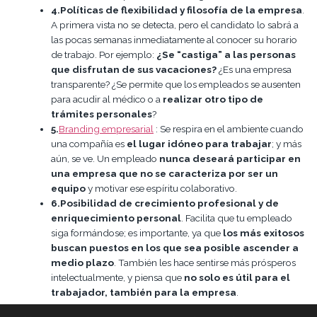
4.Políticas
de flexibilidad y filosofía de la empresa
.
A primera vista no se detecta, pero el candidato lo sabrá a
las pocas semanas inmediatamente al conocer su horario
de trabajo. Por ejemplo:
¿Se “castiga” a las personas
que disfrutan de sus vacaciones?
¿Es una empresa
transparente? ¿Se permite que los empleados se ausenten
para acudir al médico o a
realizar otro tipo de
trámites personales
?
5.
Branding empresarial
: Se respira en el ambiente cuando
una compañía es
el lugar idóneo para trabajar
; y más
aún, se ve. Un empleado
nunca deseará participar en
una empresa que no se caracteriza por ser un
equipo
y motivar ese espíritu colaborativo.
6.Posibilidad de crecimiento profesional
y de
enriquecimiento personal
. Facilita que tu empleado
siga formándose; es importante, ya que
los más exitosos
buscan puestos en los que sea posible ascender a
medio plazo
. También les hace sentirse más prósperos
intelectualmente, y piensa que
no solo es útil para el
trabajador, también para la empresa
.
Quizás, aún sin cumplir todas estas claves, seas capaz de cazar a