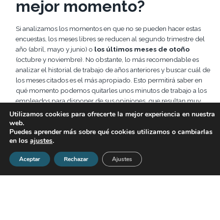
mejor momento?
Si analizamos los momentos en que no se pueden hacer estas
encuestas, los meses libres se reducen al segundo trimestre del
año (abril, mayo y junio) o
los últimos meses de otoño
(octubre y noviembre). No obstante, lo más recomendable es
analizar el historial de trabajo de años anteriores y buscar cuál de
los meses citados es el más apropiado. Esto permitirá saber en
qué momento podemos quitarles unos minutos de trabajo a los
empleados para disponer de sus opiniones, que resultan muy
importantes para continuar evolucionando y mejorando el
Utilizamos cookies para ofrecerte la mejor experiencia en nuestra
negocio desde su interior.
web.
Puedes aprender más sobre qué cookies utilizamos o cambiarlas
en los
ajustes
.
Aspectos a tener en
Aceptar
Rechazar
Ajustes
cuenta
Para que una encuesta de clima laboral sea realmente útil
hay
que hacerla siempre en la misma época del año
. Eso hará
que sea más fácil ver si hay cambios significativos de un año a