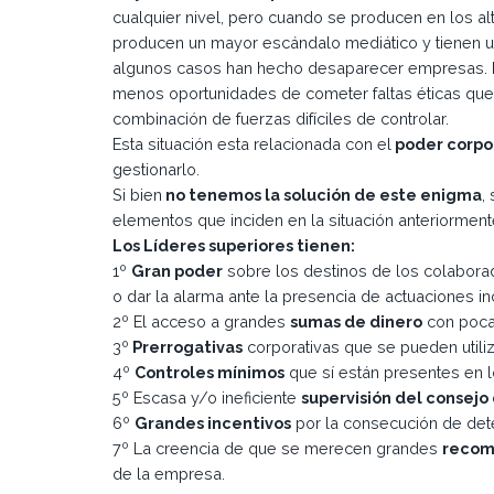
cualquier nivel, pero cuando se producen en los al
producen un mayor escándalo mediático y tienen u
algunos casos han hecho desaparecer empresas. Po
menos oportunidades de cometer faltas éticas que
combinación de fuerzas difíciles de controlar.
Esta situación esta relacionada con el
poder corpo
gestionarlo.
Si bien
no tenemos la solución de este enigma
,
elementos que inciden en la situación anteriormen
Los Líderes superiores tienen:
1º
Gran poder
sobre los destinos de los colabora
o dar la alarma ante la presencia de actuaciones in
2º El acceso a grandes
sumas de dinero
con poca 
3º
Prerrogativas
corporativas que se pueden utiliz
4º
Controles mínimos
que sí están presentes en lo
5º Escasa y/o ineficiente
supervisión del consejo
6º
Grandes incentivos
por la consecución de dete
7º La creencia de que se merecen grandes
recom
de la empresa.