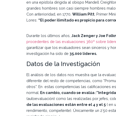
en una epístola dirigida al obispo Mandell Creighton
grandes hombres son casi siempre hombres malos
Con anterioridad, en 1770,
William Pitt
, Primer Min
Lores:
“El poder ilimitado es propicio para corr
Durante los últimos años,
Jack Zenger y Joe Fol
procedentes de las evaluaciones 360º sobre líder
garantizar que los evaluadores sean sinceros y ho
investigación ha sido de
35.000 líderes.
Datos de la Investigación
El análisis de los datos nos muestra que la evalua
diferente del resto de competencias, como “Promue
otros”. En estas competencias las calificaciones es
normal.
En cambio, cuando se evalúa :”Integrida
(autoevaluación) como las realizadas por jefes, c
de las evaluaciones
están entre el 4 y el 5
( en 
rendimiento, competente). Únicamente un 2´50 está