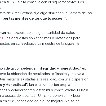
 en 1887. La cita continúa con el siguiente texto:” Los
”.
istro de Gran Bretaña dijo algo similar en la Cámara de los
omper las mentes de los que lo poseen”.
kman
han recopilado una gran cantidad de datos
es
. Las encuestas son anónimas y protegidas para
nestos en su feedback. La muestra de la siguiente
ción de la competencia “
integridad y honestidad”
es
ve la obtención de resultados” o “Inspira y motiva a
tán bastante ajustadas a la realidad, con una dispersión
d y Honestidad”,
tanto la evaluación propia
olegas y colaboradores, están muy concentradas.
El 80%
una escala de 5 puntos). Un 17´50 ponen un 3 ( buen
n en el 2 ( necesidad de alguna mejora). No se ha