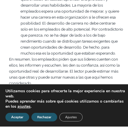
desarrollar unas habilidades. La mayoría de los
empleados espera una oportunidad de mejorar, y quiere
hacer una carrera en esta organización si le ofrecen esa
posibilidad. El desarrollo de carrera no debe centrarse
solo en los empleados de alto potencial. Por contradictorio
que parezca, no se ha dejar de lado a los de bajo
rendimiento cuando se distribuyan tareas exigentes que
crean oportunidades de desarrollo. De hecho, para
muchos esa es la oportunidad que estaban esperando.
En resumen, los empleados piden que sus líderes cuenten con
ellos, les informen y escuchen, les den su confianza, así como la
oportunidad real de desarrollarse. El lector puede estimar más
unas que otras y puede sumar nuevas a las que aquí hemos
considerado.
Utilizamos cookies para ofrecerte la mejor experiencia en nuestra
A muchos líderes les cuesta dar
web.
feedback a sus colaboradores
Puedes aprender más sobre qué cookies utilizamos o cambiarlas
en los
ajustes
.
A muchos líderes les cuesta dar feedback a sus colaboradores.
Aceptar
Rechazar
Ajustes
Por motivos diferentes, generalmente debido a la ansiedad que
les produce, algunos líderes no hacen ningún comentario crítico