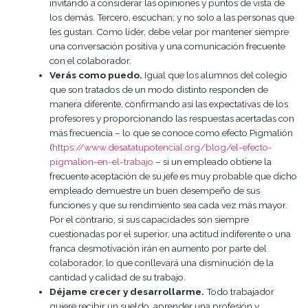
invitando a considerar las opiniones y puntos de vista de
los demás. Tercero, escuchan; y no solo a las personas que
les gustan. Como líder, debe velar por mantener siempre
una conversación positiva y una comunicación frecuente
con el colaborador.
Verás como puedo.
Igual que los alumnos del colegio
que son tratados de un modo distinto responden de
manera diferente, confirmando así las expectativas de los
profesores y proporcionando las respuestas acertadas con
más frecuencia – lo que se conoce como efecto Pigmalión
(
https://www.desatatupotencial.org/blog/el-efecto-
pigmalion-en-el-trabajo
– si un empleado obtiene la
frecuente aceptación de su jefe es muy probable que dicho
empleado demuestre un buen desempeño de sus
funciones y que su rendimiento sea cada vez más mayor.
Por el contrario, si sus capacidades son siempre
cuestionadas por el superior, una actitud indiferente o una
franca desmotivación irán en aumento por parte del
colaborador, lo que conllevará una disminución de la
cantidad y calidad de su trabajo.
Déjame crecer y desarrollarme.
Todo trabajador
quiere recibir un sueldo, aprender una profesión y