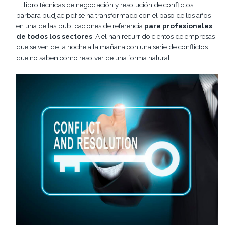
El libro técnicas de negociación y resolución de conflictos
barbara budjac pdf se ha transformado con el paso de los años
en una de las publicaciones de referencia
para profesionales
de todos los sectores
. A él han recurrido cientos de empresas
que se ven de la noche a la mañana con una serie de conflictos
que no saben cómo resolver de una forma natural.