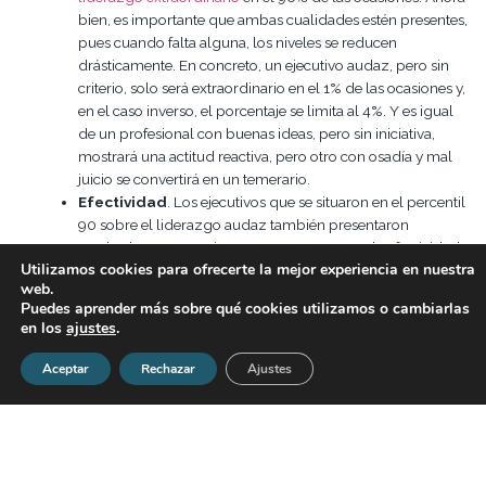
bien, es importante que ambas cualidades estén presentes,
pues cuando falta alguna, los niveles se reducen
drásticamente. En concreto, un ejecutivo audaz, pero sin
criterio, solo será extraordinario en el 1% de las ocasiones y,
en el caso inverso, el porcentaje se limita al 4%. Y es igual
de un profesional con buenas ideas, pero sin iniciativa,
mostrará una actitud reactiva, pero otro con osadía y mal
juicio se convertirá en un temerario.
Efectividad
. Los ejecutivos que se situaron en el percentil
90 sobre el liderazgo audaz también presentaron
resultados en este mismo rango en cuanto a la efectividad
Utilizamos cookies para ofrecerte la mejor experiencia en nuestra
como líderes.
web.
Compromiso
. Asimismo, el 10% de los líderes que
Puedes aprender más sobre qué cookies utilizamos o cambiarlas
alcanzaron la mejor puntuación en audacia registraron un
en los
ajustes
.
compromiso de sus empleados
superior al percentil 80 y
presentaron más probabilidades de retener a los mejores
Aceptar
Rechazar
Ajustes
talentos de la compañía.
Rendimiento
. Por último, el liderazgo audaz también
impulsa el nivel de esfuerzo que los trabajadores están
dispuestos a llevar a cabo. Así, aquellos directivos situados
en el percentil superior de liderazgo audaz tienen 4,6