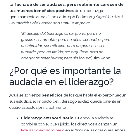
la fachada de ser audaces, pero realmente carecen de
los muchos beneficios positivos
de un liderazgo
genuinamente audaz”, indica Joseph Folkman
3 Signs You Are A
Counterfeit Bold Leader And How To Improve.
“El desafío del liderazgo es ser fuerte, pero no
grosero; ser amable, pero no débil; ser audaz, pero
no intimidar; ser reflexivo, pero no perezoso; ser
humilde, pero no tímido; ser orgulloso, pero no
arrogante; tener humor, pero sin locura”,
Jim Rohn
¿Por qué es importante la
audacia en el liderazgo?
¿Cuáles son estos
beneficios
de los que habla el experto? Según
sus estudios, el impacto del liderazgo audaz queda patente en
cuatro aspectos principalmente:
Liderazgo extraordinario
. Cuando la audacia se
combina con el buen juicio, los directivos alcanzan un
liderazgo extraordinario
en el 96% de las ocasiones. Ahora