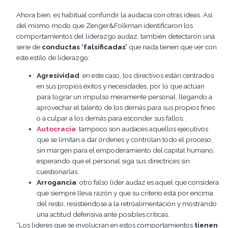
Ahora bien, es habitual confundir la audacia con otras ideas. Así,
del mismo modo que Zenger&Folkman identificaron los
comportamientos del liderazgo audaz, también detectaron una
serie de
conductas ‘falsificadas’
que nada tienen que ver con
este estilo de liderazgo:
Agresividad
: en este caso, los directivos están centrados
en sus propios éxitos y necesidades, por lo que actúan
para lograr un impulso meramente personal, llegando a
aprovechar el talento de los demás para sus propios fines
o a culpar a los demás para esconder sus fallos.
Autocracia
: tampoco son audaces aquellos ejecutivos
que se limitan a dar órdenes y controlan todo el proceso,
sin margen para el empoderamiento del capital humano,
esperando que el personal siga sus directrices sin
cuestionarlas.
Arrogancia
: otro falso líder audaz es aquel que considera
que siempre lleva razón y que su criterio está por encima
del resto, resistiéndose a la retroalimentación y mostrando
una actitud defensiva ante posibles críticas.
“Los líderes que se involucran en estos comportamientos
tienen