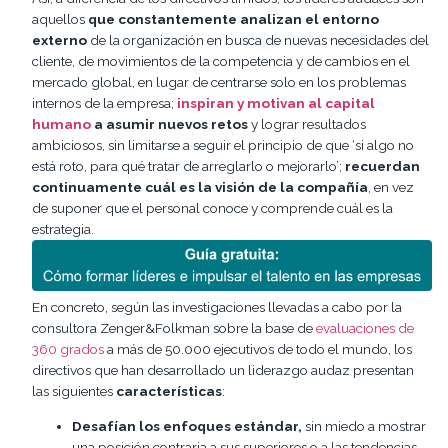
aquellos
que constantemente analizan el entorno
externo
de la organización en busca de nuevas necesidades del
cliente, de movimientos de la competencia y de cambios en el
mercado global, en lugar de centrarse solo en los problemas
internos de la empresa;
inspiran y motivan al capital
humano
a asumir nuevos retos
y lograr resultados
ambiciosos, sin limitarse a seguir el principio de que ‘si algo no
está roto, para qué tratar de arreglarlo o mejorarlo’;
recuerdan
continuamente cuál es la visión de la compañía
, en vez
de suponer que el personal conoce y comprende cuál es la
estrategia.
En concreto, según las investigaciones llevadas a cabo por la
consultora Zenger&Folkman sobre la base de
evaluaciones de
360 grados
a más de 50.000 ejecutivos de todo el mundo, los
directivos que han desarrollado un liderazgo audaz presentan
las siguientes
características
:
Desafían los enfoques estándar,
sin miedo a mostrar
una posición contraria a sus superiores o a las tendencias