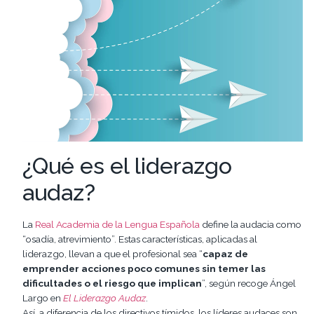
¿Qué es el liderazgo
audaz?
La
Real Academia de la Lengua Española
define la audacia como
“osadía, atrevimiento”. Estas características, aplicadas al
liderazgo, llevan a que el profesional sea “
capaz de
emprender acciones poco comunes sin temer las
dificultades o el riesgo que implican
”, según recoge Ángel
Largo en
El Liderazgo Audaz
.
Así, a diferencia de los directivos tímidos, los líderes audaces son