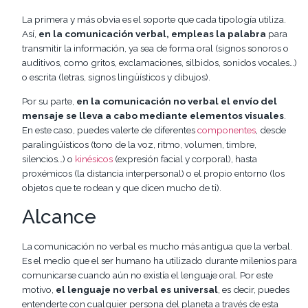
La primera y más obvia es el soporte que cada tipología utiliza.
Así,
en la comunicación verbal, empleas la palabra
para
transmitir la información, ya sea de forma oral (signos sonoros o
auditivos, como gritos, exclamaciones, silbidos, sonidos vocales…)
o escrita (letras, signos lingüísticos y dibujos).
Por su parte,
en la comunicación no verbal el envío del
mensaje se lleva a cabo mediante elementos visuales
.
En este caso, puedes valerte de diferentes
componentes
, desde
paralingüísticos (tono de la voz, ritmo, volumen, timbre,
silencios…) o
kinésicos
(expresión facial y corporal), hasta
proxémicos (la distancia interpersonal) o el propio entorno (los
objetos que te rodean y que dicen mucho de ti).
Alcance
La comunicación no verbal es mucho más antigua que la verbal.
Es el medio que el ser humano ha utilizado durante milenios para
comunicarse cuando aún no existía el lenguaje oral. Por este
motivo,
el lenguaje no verbal es universal
, es decir, puedes
entenderte con cualquier persona del planeta a través de esta