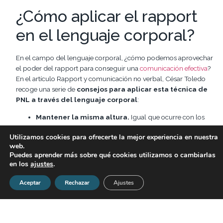
¿Cómo aplicar el rapport
en el lenguaje corporal?
En el campo del lenguaje corporal, ¿cómo podemos aprovechar
el poder del rapport para conseguir una
comunicación efectiva
?
En el artículo Rapport y comunicación no verbal, César Toledo
recoge una serie de
consejos para aplicar esta técnica de
PNL a través del lenguaje corporal
:
Mantener la misma altura.
Igual que ocurre con los
niños, con lo que se consigue más fluidez si nos
Utilizamos cookies para ofrecerte la mejor experiencia en nuestra
agachamos para hablarles, es importante mantener la
web.
misma altura con nuestro interlocutor. Así, siempre que
Puedes aprender más sobre qué cookies utilizamos o cambiarlas
podamos, debemos evitar conversar de pie con alguien
en los
ajustes
.
que está sentado y viceversa.
Situarnos de frente
. Posicionarnos de manera frontal a
Aceptar
Rechazar
Ajustes
la otra persona, de modo que estemos lo más centrados
posible dentro de su campo visual.
Reducir las distancias
. Si tenemos una mesa en medio,
debemos tratar de que la distancia entre los dos sea la