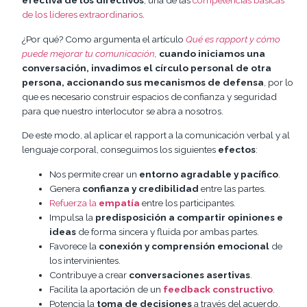
efectiva de los directivos
, una de las
competencias básicas
de los líderes extraordinarios
.
¿Por qué? Como argumenta el artículo
Qué es rapport y cómo
puede mejorar tu comunicación
,
cuando iniciamos una
conversación, invadimos el círculo personal de otra
persona, accionando sus mecanismos de defensa
, por lo
que es necesario construir espacios de confianza y seguridad
para que nuestro interlocutor se abra a nosotros.
De este modo, al aplicar el rapport a la comunicación verbal y al
lenguaje corporal, conseguimos los siguientes
efectos
:
Nos permite crear un
entorno agradable y pacífico
.
Genera
confianza y credibilidad
entre las partes.
Refuerza la
empatía
entre los participantes.
Impulsa la
predisposición a compartir opiniones e
ideas
de forma sincera y fluida por ambas partes.
Favorece la
conexión y comprensión emocional
de
los intervinientes.
Contribuye a crear
conversaciones asertivas
.
Facilita la aportación de un
feedback constructivo
.
Potencia la
toma de decisiones
a través del acuerdo.