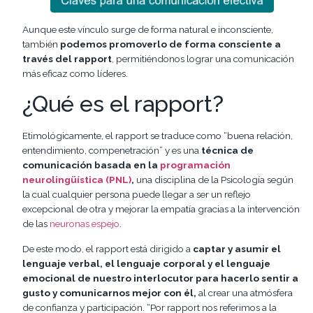
Aunque este vínculo surge de forma natural e inconsciente,
también
podemos promoverlo de forma consciente a
través del rapport
, permitiéndonos lograr una comunicación
más eficaz como líderes.
¿Qué es el rapport?
Etimológicamente, el rapport se traduce como “buena relación,
entendimiento, compenetración” y es una
técnica de
comunicación basada en la
programación
neurolingüística (PNL)
,
una disciplina de la Psicología según
la cual cualquier persona puede llegar a ser un reflejo
excepcional de otra y mejorar la empatía gracias a la intervención
de las
neuronas espejo
.
De este modo, el rapport está dirigido a
captar y asumir el
lenguaje verbal, el lenguaje corporal y el lenguaje
emocional de nuestro interlocutor para hacerlo sentir a
gusto y comunicarnos mejor con él,
al crear una atmósfera
de confianza y participación. “Por rapport nos referimos a la