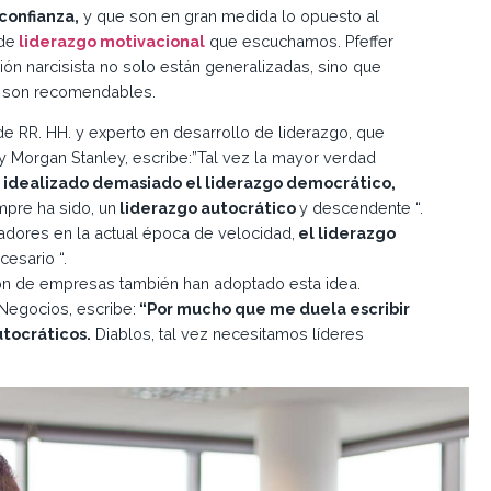
confianza,
y que son en gran medida lo opuesto al
de
liderazgo motivacional
que escuchamos. Pfeffer
ción narcisista no solo están generalizadas, sino que
o, son recomendables.
e RR. HH. y experto en desarrollo de liderazgo, que
 Morgan Stanley, escribe:”Tal vez la mayor verdad
idealizado demasiado el liderazgo democrático,
mpre ha sido, un
liderazgo autocrático
y descendente “.
vadores en la actual época de velocidad,
el liderazgo
esario “.
ión de empresas también han adoptado esta idea.
 Negocios, escribe:
“Por mucho que me duela escribir
utocráticos.
Diablos, tal vez necesitamos líderes