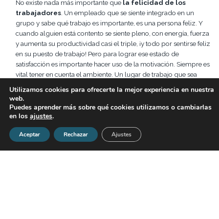
No existe nada más importante que
la felicidad de los
trabajadores
. Un empleado que se siente integrado en un
grupo y sabe qué trabajo es importante, es una persona feliz. Y
cuando alguien está contento se siente pleno, con energía, fuerza
y aumenta su productividad casi el triple, ¡y todo por sentirse feliz
en su puesto de trabajo! Pero para lograr ese estado de
satisfacción es importante hacer uso de la motivación. Siempre es
vital tener en cuenta el ambiente. Un lugar de trabajo que sea
inspirador y le permita a los miembros de un equipo
Utilizamos cookies para ofrecerte la mejor experiencia en nuestra
experimentar con su creatividad y aplicar todas esas ideas en el
web.
proyecto es una buena forma de lograr despertar toda esa
Puedes aprender más sobre qué cookies utilizamos o cambiarlas
en los
ajustes
.
motivación y ganas de llevar adelante dicho proyecto. Otra forma
para inspirar a los trabajadores es preocupándose de sus
Aceptar
Rechazar
Ajustes
inquietudes y necesidades. Está comprobado que cuando una
persona se siente valorada y necesaria en un lugar le resulta más
fácil sentirse motivado y por tanto aumenta su productividad.