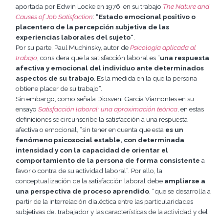
aportada por Edwin Locke en 1976, en su trabajo
The Nature and
Causes of Job Satisfaction
:
“Estado emocional positivo o
placentero de la percepción subjetiva de las
experiencias laborales del sujeto”
.
Por su parte, Paul Muchinsky, autor de
Psicología aplicada al
trabajo
, considera que la satisfacción laboral es “
una respuesta
afectiva y emocional del individuo ante determinados
aspectos de su trabajo
. Es la medida en la que la persona
obtiene placer de su trabajo”.
Sin embargo, como señala Diosveni García Viamontes en su
ensayo
Satisfacción laboral: una aproximación teórica
, en estas
definiciones se circunscribe la satisfacción a una respuesta
afectiva o emocional, “sin tener en cuenta que esta
es un
fenómeno psicosocial estable, con determinada
intensidad y con la capacidad de orientar el
comportamiento de la persona de forma consistente
a
favor o contra de su actividad laboral”. Por ello, la
conceptualización de la satisfacción laboral debe
ampliarse a
una perspectiva de proceso aprendido
, “que se desarrolla a
partir de la interrelación dialéctica entre las particularidades
subjetivas del trabajador y las características de la actividad y del