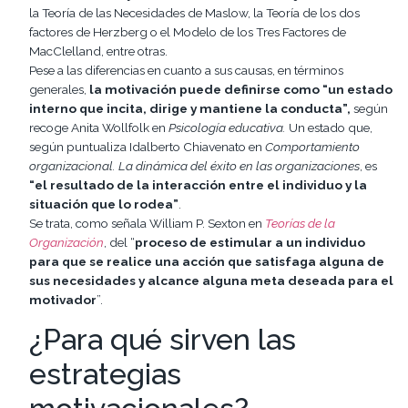
la Teoría de las Necesidades de Maslow, la Teoría de los dos
factores de Herzberg o el Modelo de los Tres Factores de
MacClelland, entre otras.
Pese a las diferencias en cuanto a sus causas, en términos
generales,
la motivación puede definirse como “un estado
interno que incita, dirige y mantiene la conducta”,
según
recoge Anita Wollfolk en
Psicología educativa
.
Un estado que,
según puntualiza Idalberto Chiavenato en
Comportamiento
organizacional. La dinámica del éxito en las organizaciones
, es
“el resultado de la interacción entre el individuo y la
situación que lo rodea”
.
Se trata, como señala William P. Sexton en
Teorías de la
Organización
, del “
proceso de estimular a un individuo
para que se realice una acción que satisfaga alguna de
sus necesidades y alcance alguna meta deseada para el
motivador
”.
¿Para qué sirven las
estrategias