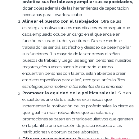
práctica sus fortalezas y ampliar sus capacidades,
dotándoles además de las herramientas de capacitación
necesarias para llevarlos a cabo.
Alinear el puesto con el trabajador
. Otra de las
estrategias motivacionales más eficaces es conseguir que
cada empleado ocupe un cargo en el que encaje en
función de sus aptitudes y actitudes. De este modo, el
trabajador se sentirá satisfecho y deseoso de desempeñar
sus funciones. “La mayoría de las empresas diseñan
puestos de trabajo y luego les asignan personas; nuestros
mejores jefes a veces hacen lo contrario: cuando
encuentran personas con talento, están abiertos a crear
empleos específicos para ellas”, recoge el artículo
Tres
estrategias para motivar a los talentos de su empresa
.
Promover la equidad de la política salarial.
Si bien
el sueldo es uno de los factores extrínsecos que
incrementan la motivación de los profesionales, lo cierto es
que igual –o más- relevante es que los salarios y
promociones se basen en criterios equitativos que generen
en la plantilla una sensación de justicia respecto a las
retribuciones y oportunidades laborales.
Ofrecer reconocimiento.
Según el estudio
Employee