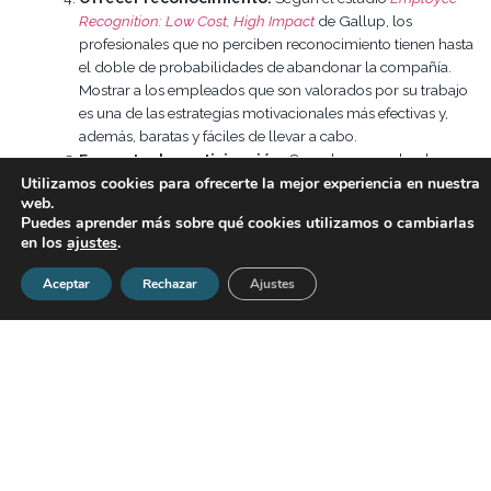
Recognition: Low Cost, High Impact
de Gallup, los
profesionales que no perciben reconocimiento tienen hasta
el doble de probabilidades de abandonar la compañía.
Mostrar a los empleados que son valorados por su trabajo
es una de las estrategias motivacionales más efectivas y,
además, baratas y fáciles de llevar a cabo.
Fomentar la participación.
Cuando un empleado no
Utilizamos cookies para ofrecerte la mejor experiencia en nuestra
se siente parte de la compañía, sus niveles de satisfacción y
web.
compromiso descienden. Por el contrario, si los directivos
Puedes aprender más sobre qué cookies utilizamos o cambiarlas
son capaces de integrar a los equipos en la toma de
en los
ajustes
.
decisiones consiguen que los trabajadores perciban el
proyecto como suyo y, por tanto, aumente notablemente
Aceptar
Rechazar
Ajustes
su motivación.
Generar relaciones sociales.
Algunos pensarán que
desarrollar
actividades de deportes de aventura
, organizar
viajes de ocio para toda la plantilla o instalar zonas
comunes para el esparcimiento de los empleados son
prácticas poco útiles de empresas ‘snob’, pero lo cierto es
que los estudios evidencian que fomentar las relaciones
interpersonales entre el capital humano es fundamental
para impulsar su motivación. Por ejemplo,
contar con un