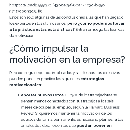
hbspt.cta.load(1555896, ‘4366e85f-86a4-4d3c-b352-
97417c6693d5’, {});
Estos son solo algunas de las conclusiones a las que han llegado
los expertos en los últimos años,
pero ¿cómo podemos llevar
a la práctica estas estadísticas?
Entran en juego las técnicas
de motivación.
¿Cómo impulsar la
motivación en la empresa?
Para conseguir equipos implicados y satisfechos, los directivos
pueden poner en práctica las siguientes
estrategias
motivacionales
:
Aportar nuevos retos
. El 85% de los trabajadores se
sienten menos conectados con sus trabajos a los seis
meses de ocupar su empleo, según la Harvard Business
Review. Si queremos mantener la motivación de los
equipos de forma permanente, es necesario plantear a los
empleados desafíos en los que
puedan poner en