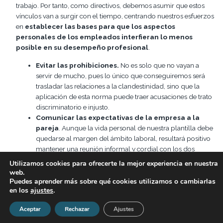
trabajo. Por tanto, como directivos, debemos asumir que estos
vínculos van a surgir con el tiempo, centrando nuestros esfuerzos
en
establecer las bases para que los aspectos
personales de los empleados interfieran lo menos
posible en su desempeño profesional
.
Evitar las prohibiciones.
No es solo que no vayan a
servir de mucho, pues lo único que conseguiremos será
trasladar las relaciones a la clandestinidad, sino que la
aplicación de esta norma puede traer acusaciones de trato
discriminatorio e injusto.
Comunicar las expectativas de la empresa a la
pareja
. Aunque la vida personal de nuestra plantilla debe
quedarse al margen del ámbito laboral, resultará positivo
mantener una reunión informal y cordial con los dos
empleados para recordarles la importancia de que su
Utilizamos cookies para ofrecerte la mejor experiencia en nuestra
relación no afecte al buen desarrollo de la actividad
web.
empresarial y comunicarles las pautas de comportamiento
Puedes aprender más sobre qué cookies utilizamos o cambiarlas
en los
ajustes
.
que esperamos desde la Dirección.
Procurar reasignar a la pareja a distintos
Aceptar
Rechazar
Ajustes
departamentos,
en la medida de lo posible. Sí que está
en nuestras manos tratar de que los miembros de la pareja