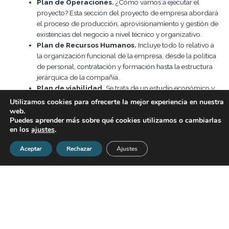
Plan de Operaciones.
¿Cómo vamos a ejecutar el
proyecto? Esta sección del proyecto de empresa abordará
el proceso de producción, aprovisionamiento y gestión de
existencias del negocio a nivel técnico y organizativo.
Plan de Recursos Humanos.
Incluye todo lo relativo a
la organización funcional de la empresa, desde la política
de personal, contratación y formación hasta la estructura
jerárquica de la compañía.
Plan de viabilidad.
Se trata de un estudio económico y
financiero del proyecto, en el que se pormenorizan la
Utilizamos cookies para ofrecerte la mejor experiencia en nuestra
inversión y financiación inicial, la previsión de gastos e
web.
Puedes aprender más sobre qué cookies utilizamos o cambiarlas
ingresos y de tesorería.
en los
ajustes
.
Resumen legal y normativo.
En este apartado
recogeremos la información relativa a la forma jurídica
Aceptar
Rechazar
Ajustes
elegida, los trámites para la constitución de la misma y
datos identificativos de la compañía.
Post relacionados:
10 competencias que debe tener un director de recursos
humanos en 2015
Tips para mejorar la experiencia cliente en la web de
empresa