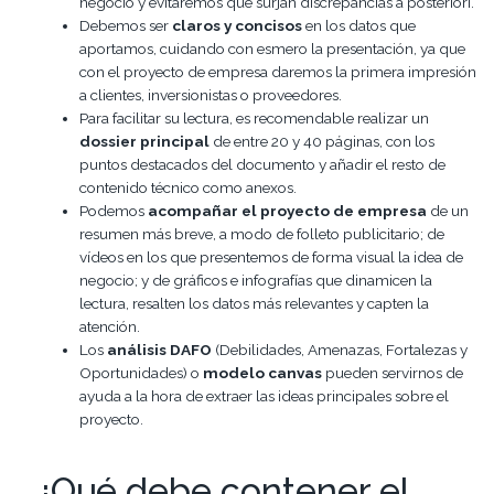
negocio y evitaremos que surjan discrepancias a posteriori.
Debemos ser
claros y concisos
en los datos que
aportamos, cuidando con esmero la presentación, ya que
con el proyecto de empresa daremos la primera impresión
a clientes, inversionistas o proveedores.
Para facilitar su lectura, es recomendable realizar un
dossier principal
de entre 20 y 40 páginas, con los
puntos destacados del documento y añadir el resto de
contenido técnico como anexos.
Podemos
acompañar el proyecto de empresa
de un
resumen más breve, a modo de folleto publicitario; de
vídeos en los que presentemos de forma visual la idea de
negocio; y de gráficos e infografías que dinamicen la
lectura, resalten los datos más relevantes y capten la
atención.
Los
análisis DAFO
(Debilidades, Amenazas, Fortalezas y
Oportunidades) o
modelo canvas
pueden servirnos de
ayuda a la hora de extraer las ideas principales sobre el
proyecto.
¿Qué debe contener el