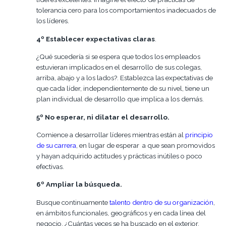
tolerancia cero para los comportamientos inadecuados de
los líderes.
4º Establecer expectativas claras
.
¿Qué sucedería si se espera que todos los empleados
estuvieran implicados en el desarrollo de sus colegas,
arriba, abajo y a los lados?. Establezca las expectativas de
que cada líder, independientemente de su nivel, tiene un
plan individual de desarrollo que implica a los demás.
5º No esperar, ni dilatar el desarrollo.
Comience a desarrollar líderes mientras están al
principio
de su
carrera
, en lugar de esperar a que sean promovidos
y hayan adquirido actitudes y prácticas inútiles o poco
efectivas.
6º Ampliar la búsqueda.
Busque continuamente
talento dentro de su organización
,
en ámbitos funcionales, geográficos y en cada línea del
negocio. ¿Cuántas veces se ha buscado en el exterior,