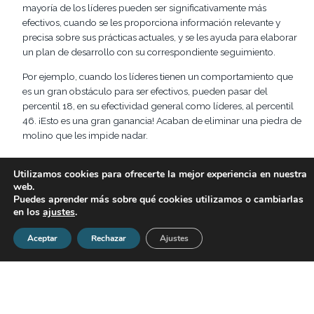
mayoría de los líderes pueden ser significativamente más
efectivos, cuando se les proporciona información relevante y
precisa sobre sus prácticas actuales, y se les ayuda para elaborar
un plan de desarrollo con su correspondiente seguimiento.
Por ejemplo, cuando los líderes tienen un comportamiento que
es un gran obstáculo para ser efectivos, pueden pasar del
percentil 18, en su efectividad general como líderes, al percentil
46. ¡Esto es una gran ganancia! Acaban de eliminar una piedra de
molino que les impide nadar.
El siguiente gráfico muestra los resultados de 1.469 líderes, que
Utilizamos cookies para ofrecerte la mejor experiencia en nuestra
tenían uno o más defectos fatales en sus datos iniciales. Después
web.
de un plan de mejora, que duró entre 18 a 24 meses, este grupo
Puedes aprender más sobre qué cookies utilizamos o cambiarlas
hizo una mejora significativa.
en los
ajustes
.
Aceptar
Rechazar
Ajustes