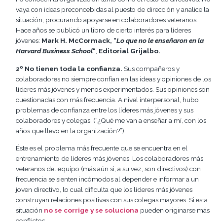
vaya con ideas preconcebidas al puesto de dirección y analice la
situación, procurando apoyarse en colaboradores veteranos.
Hace años se publicó un libro de cierto interés para líderes
jóvenes:
Mark H. McCormack, “
Lo que no le enseñaron en la
Harvard Business School
“
,
Editorial Grijalbo.
2º No tienen toda la confianza.
Sus compañeros y
colaboradores no siempre confían en las ideas y opiniones de los
líderes más jóvenes y menos experimentados. Sus opiniones son
cuestionadas con más frecuencia. A nivel interpersonal, hubo
problemas de confianza entre los líderes más jóvenes y sus
colaboradores y colegas. (“¿Qué me van a enseñar a mí, con los
años que llevo en la organización?”).
Éste es el problema más frecuente que se encuentra en el
entrenamiento de líderes más jóvenes. Los colaboradores más
veteranos del equipo (más aún si, a su vez, son directivos) con
frecuencia se sienten incómodos al depender e informar a un
joven directivo, lo cual dificulta que los líderes más jóvenes
construyan relaciones positivas con sus colegas mayores. Si esta
situación
no se corrige y se soluciona
pueden originarse más
conflictos.