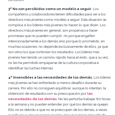
3º No son percibidos como un modelo a seguir
. Los
compañeros y colaboradores tienen dificultades para ver a los
directivos más jóvenes como modelo a seguir. Esta situación se
complica si los líderes más jóvenes no hacen lo que dicen. Los
directivos más jóvenes en general, son propensos a hacer
promesas que no pueden cumplir; no porque engañen
intencionadamente a los demás sino porque lo prometido, en
muchas ocasiones, no depende exclusivamente de ellos, ya que
son otros los que controlan los resultados. Los líderes más
jóvenes han tenido un camino rápido hacia el éxito, que a su vez,
no les ha permitido empaparse de la cultura corporativa e
identificar las luchas internas.
4º Insensibles a las necesidades de los demás.
Los líderes
más jóvenes se han enfrentado a menos desafíos durante su
carrera. Por ello no consiguen equilibrar, aunque lo intentan, la
obtención de resultados con su preocupación por
las
necesidades de los demás
. No les perturba trabajar 80 horas
a la semana y no pueden entender por qué los demás se quejan.
Ello no es debido a que no se preocupen de los demás, a veces
puede ser su mayor preocupación, sino que miran más allá de