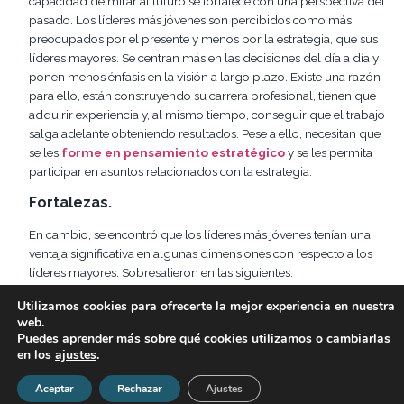
capacidad de mirar al futuro se fortalece con una perspectiva del
pasado. Los líderes más jóvenes son percibidos como más
preocupados por el presente y menos por la estrategia, que sus
líderes mayores. Se centran más en las decisiones del día a día y
ponen menos énfasis en la visión a largo plazo. Existe una razón
para ello, están construyendo su carrera profesional, tienen que
adquirir experiencia y, al mismo tiempo, conseguir que el trabajo
salga adelante obteniendo resultados. Pese a ello, necesitan que
se les
forme en pensamiento estratégico
y se les permita
participar en asuntos relacionados con la estrategia.
Fortalezas.
En cambio, se encontró que los líderes más jóvenes tenían una
ventaja significativa en algunas dimensiones con respecto a los
líderes mayores. Sobresalieron en las siguientes:
1º Impulsores del cambio.
Los líderes más jóvenes aceptan e
Utilizamos cookies para ofrecerte la mejor experiencia en nuestra
web.
impulsan el cambio y tienen grandes habilidades para
Puedes aprender más sobre qué cookies utilizamos o cambiarlas
comercializar las nuevas ideas. Tienen el coraje de promover y
en los
ajustes
.
ejecutar cambios difíciles. El menor peso (a veces una carga) de la
experiencia, les hace ser más optimistas con sus propuestas de
Aceptar
Rechazar
Ajustes
cambio. Están más dispuestos que los mayores para ser