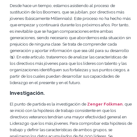
Desde hace un tiempo, estamos asistiendo al proceso de
sustitución de los Boomers, que se jubilan, por directivos más
jóvenes (básicamente Millennials). Este proceso no ha hecho más
que empezar y continuará durante los próximos años. Por tanto,
es inevitable que se hagan comparaciones entre ambas
generaciones, siendo necesario que abordemos esta situación sin
prejuicios de ninguna clase. Se trata de comprender cada
generación y aportar información que sea útil para su desarrollo
(
1
). En este artículo, trataremos de analizar las características de
los directivos más jóvenes para que los líderes con talento y las
organizaciones identifiquen sus fortalezas y sus puntos ciegos, a
partir de los cuales puedan desarrollar sus capacidades de
liderazgo en el presente y en el futuro.
Investigación.
El punto de partida es la investigación de
Zenger Folkman
, que
se inició con la hipótesis de trabajo consistente en que los
directivos veteranos tendrían una mayor efectividad general en
Liderazgo que los más jóvenes. Para comprobar esta hipótesis de
trabajo y definir las características de ambos grupos, se
analizaron los datos acumulados de 65.000 líderes. Se