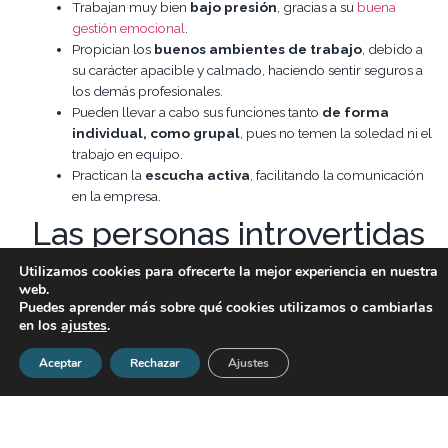
Trabajan muy bien
bajo presión
, gracias a su
buena
gestión emocional
.
Propician los
buenos ambientes de trabajo
, debido a
su carácter apacible y calmado, haciendo sentir seguros a
los demás profesionales.
Pueden llevar a cabo sus funciones tanto
de forma
individual, como grupal
, pues no temen la soledad ni el
trabajo en equipo.
Practican la
escucha activa
, facilitando la comunicación
en la empresa.
Las personas introvertidas
y el liderazgo
Utilizamos cookies para ofrecerte la mejor experiencia en nuestra
web.
Puedes aprender más sobre qué cookies utilizamos o cambiarlas
Gracias a estas competencias, los empleados introvertidos
en los
ajustes
.
presentan grandes habilidades para el liderazgo
.
Mahatma Ghandi, Bill Gates o Marc Zuckerberg son claros
Aceptar
Rechazar
Ajustes
ejemplos de profesionales introvertidos que se han convertido en
grandes líderes.
En este sentido, según el estudio
CEO Personality and Firm
Policies
, de Ian D. Gow, Steven N. Kaplan, David F. Larcker y